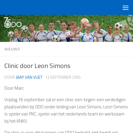
Doorgaan naar inhoud
NIEUWS
Clinic door Leon Simons
DOOR
JAAP VAN VLIET
·
13 SEPTEMBER 2005
Door Marc
Vrijdag 16 september zal er een clinic een-tegen-een verdedigen
plaatsvinden bij ODO onder leiding van Leon Simons. Leon Simons
is speler van PKC, speler van het nederlands team en werkzaam
bij het KNKV.
De clinic is voor alle trainers van ODO bedoeld. Het begint om