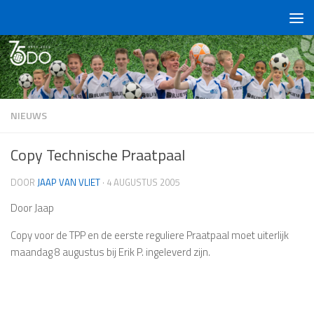
Doorgaan naar inhoud
NIEUWS
Copy Technische Praatpaal
DOOR
JAAP VAN VLIET
·
4 AUGUSTUS 2005
Door Jaap
Copy voor de TPP en de eerste reguliere Praatpaal moet uiterlijk
maandag 8 augustus bij Erik P. ingeleverd zijn.