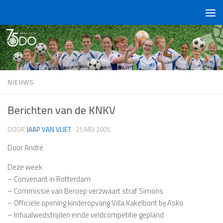
Doorgaan naar inhoud
NIEUWS
Berichten van de KNKV
DOOR
JAAP VAN VLIET
·
25 MEI 2005
Door André
Deze week
– Convenant in Rotterdam
– Commissie van Beroep verzwaart straf Simons
– Officiële opening kinderopvang Villa Kakelbont bij Asko
– Inhaalwedstrijden einde veldcompetitie gepland