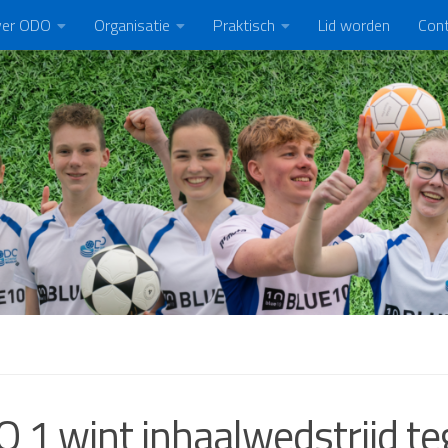
er ODO
Organisatie
Praktisch
Lid worden
Con
 1 wint inhaalwedstrijd t