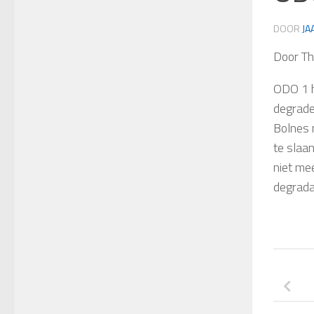
DOOR
JA
Door Th
ODO 1
h
degrade
Bolnes 
te slaa
niet me
degrada