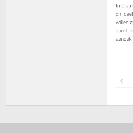
In Dist
om deel
willen 
sportco
aanpak 