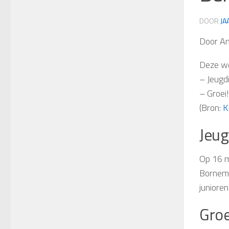
DOOR
JA
Door A
Deze w
– Jeugd
– Groei
(Bron:
K
Jeug
Op 16 m
Bornem 
juniore
Groe