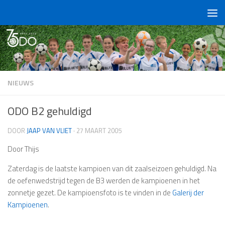
Doorgaan naar inhoud
NIEUWS
ODO B2 gehuldigd
DOOR
JAAP VAN VLIET
·
27 MAART 2005
Door Thijs
Zaterdag is de laatste kampioen van dit zaalseizoen gehuldigd. Na
de oefenwedstrijd tegen de B3 werden de kampioenen in het
zonnetje gezet. De kampioensfoto is te vinden in de
Galerij der
Kampioenen
.