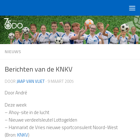
Doorgaan naar inhoud
NIEUWS
Berichten van de KNKV
DOOR
JAAP VAN VLIET
·
9 MAART 2005
Door André
Deze week
– Ahoy-site in de lucht
– Nieuwe verdeelsleutel Lottogelden
– Hannarixt de Vries nieuwe sportconsulent Noord-West
(Bron:
KNKV
)