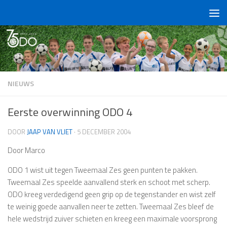
Doorgaan naar inhoud
NIEUWS
Eerste overwinning ODO 4
DOOR
JAAP VAN VLIET
·
5 DECEMBER 2004
Door Marco
ODO 1
wist uit tegen Tweemaal Zes geen punten te pakken.
Tweemaal Zes speelde aanvallend sterk en schoot met scherp.
ODO kreeg verdedigend geen grip op de tegenstander en wist zelf
te weinig goede aanvallen neer te zetten. Tweemaal Zes bleef de
hele wedstrijd zuiver schieten en kreeg een maximale voorsprong