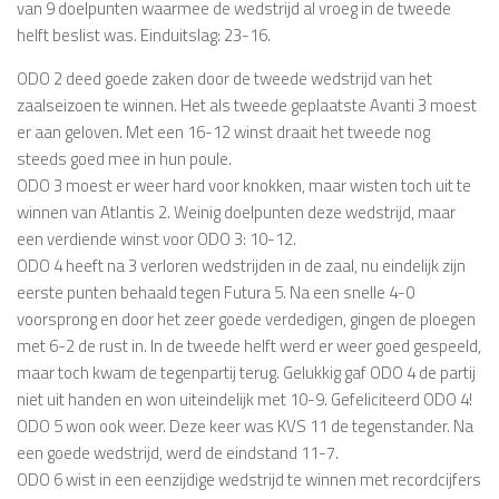
van 9 doelpunten waarmee de wedstrijd al vroeg in de tweede
helft beslist was. Einduitslag: 23-16.
ODO 2
deed goede zaken door de tweede wedstrijd van het
zaalseizoen te winnen. Het als tweede geplaatste Avanti 3 moest
er aan geloven. Met een 16-12 winst draait het tweede nog
steeds goed mee in hun poule.
ODO 3
moest er weer hard voor knokken, maar wisten toch uit te
winnen van Atlantis 2. Weinig doelpunten deze wedstrijd, maar
een verdiende winst voor ODO 3: 10-12.
ODO 4
heeft na 3 verloren wedstrijden in de zaal, nu eindelijk zijn
eerste punten behaald tegen Futura 5. Na een snelle 4-0
voorsprong en door het zeer goede verdedigen, gingen de ploegen
met 6-2 de rust in. In de tweede helft werd er weer goed gespeeld,
maar toch kwam de tegenpartij terug. Gelukkig gaf ODO 4 de partij
niet uit handen en won uiteindelijk met 10-9. Gefeliciteerd ODO 4!
ODO 5
won ook weer. Deze keer was KVS 11 de tegenstander. Na
een goede wedstrijd, werd de eindstand 11-7.
ODO 6
wist in een eenzijdige wedstrijd te winnen met recordcijfers