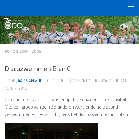
Doorgaan naar inhoud
FOTO'S 2004-2005
Discozwemmen B en C
DOOR
JAAP VAN VLIET
· GEPUBLICEERD
22 OKTOBER 2004
· GEÜPDATET
15 JUNI 2015
Ook voor de aspiranten was er op deze dag een leuke activiteit.
Met een groep van zo’n 35 kinderen werd er de hele avond
gezwommen en geswingd tijdens het discozwemmen in Dof-Fijn.