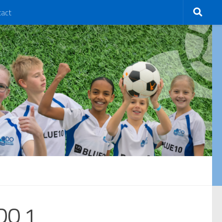
tact
DO 1