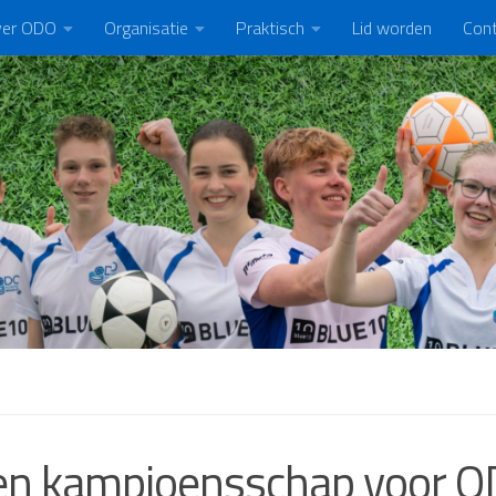
er ODO
Organisatie
Praktisch
Lid worden
Con
n kampioensschap voor O