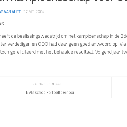
AP VAN VLIET
·
27 MEI 2004
ex
eeft de beslissingswedstrijd om het kampioenschap in de 2
hter verdedigen en ODO had daar geen goed antwoord op. Via e
toch gefeliciteerd met het behaalde resultaat. Volgend jaar t
VORIGE VERHAAL
BVB schoolkorfbaltoernooi