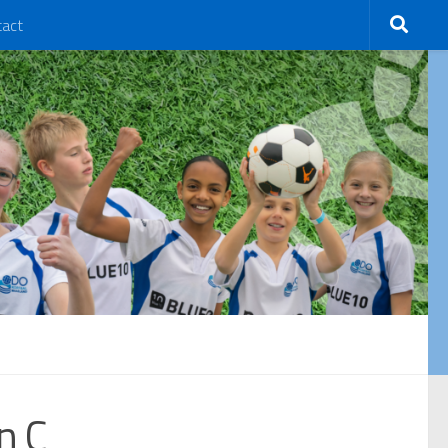
tact
n C