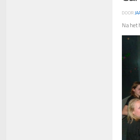
DOOR
JA
Na het 