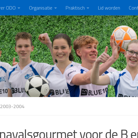
er ODO
Organisatie
Praktisch
Lid worden
Con
 2003-2004
navalsgourmet voor de B e