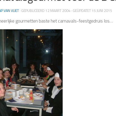
AP VAN VLIET
· GEPUBLICEERD
12 MAART 2004
· GEÜPDATET
15 JUNI 2015
heerlijke gourmetten baste het carnavals-feestgedruis los…