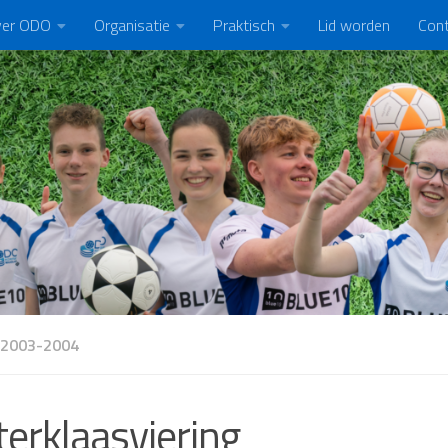
er ODO
Organisatie
Praktisch
Lid worden
Con
 2003-2004
terklaasviering