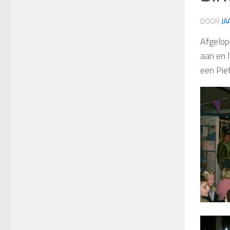
DOOR
JA
Afgelop
aan en l
een Pie