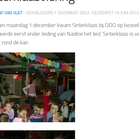
AP VAN VLIET
· GEPUBLICEERD
1 DECEMBER 2003
· GEÜPDATET
15 JUNI 2015
en maandag 1 december kwam Sinterklaas bij ODO op bezoek
eerde eerst onder leiding van Nadine het lied ‘Sinterklaas is
t rond de kan