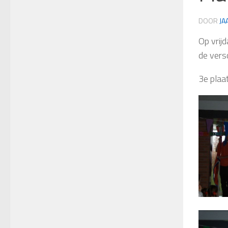
DOOR
JA
Op vrij
de vers
3e plaat