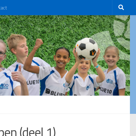
tact
en (deel 1)