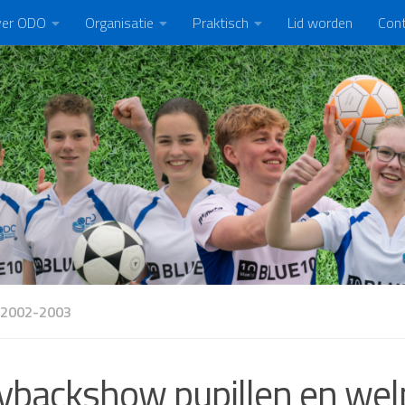
er ODO
Organisatie
Praktisch
Lid worden
Con
 2002-2003
ybackshow pupillen en welp