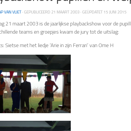
AP VAN VLIET
· GEPUBLICEERD
21 MAART 2003
· GEÜPDATET
15 JUNI 2015
dag 21 maart 2003 is de jaarlijkse playbackshow voor de pup
chillende teams en groepjes kwam de jury tot de uitslag:
s: Sietse met het liedje ‘Arie in zijn Ferrari’ van Ome H