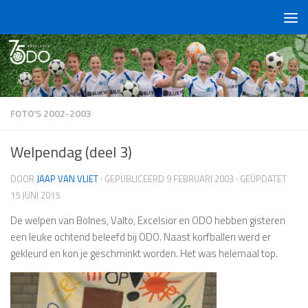
Doorgaan naar inhoud
FOTO'S 2002-2003
Welpendag (deel 3)
DOOR
JAAP VAN VLIET
· GEPUBLICEERD
9 FEBRUARI 2003
· GEÜPDATET
15 JUNI 2015
De welpen van Bolnes, Valto, Excelsior en ODO hebben gisteren
een leuke ochtend beleefd bij ODO. Naast korfballen werd er
gekleurd en kon je geschminkt worden. Het was helemaal top.